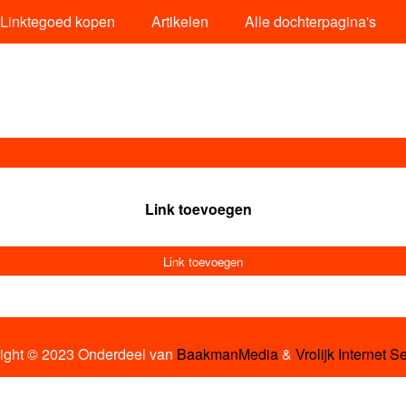
Linktegoed kopen
Artikelen
Alle dochterpagina's
Link toevoegen
Link toevoegen
ight © 2023 Onderdeel van
BaakmanMedia
&
Vrolijk Internet S